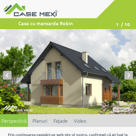
Casa cu mansarda Robin
1
/ 10
Perspectivă
Planuri
Faţade
Video
Prin continuarea navigării pe web-site-ul nostru, confirmaţi că aţi luat la