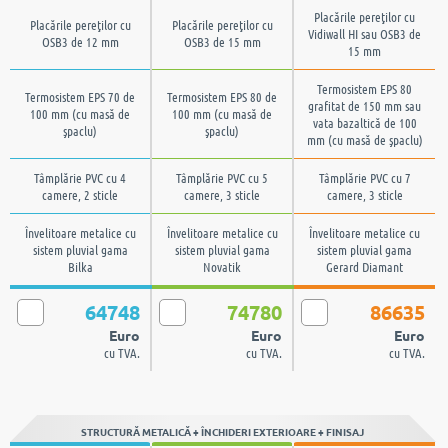
Placările pereţilor cu
Placările pereţilor cu
Placările pereţilor cu
Vidiwall HI sau OSB3 de
OSB3 de 12 mm
OSB3 de 15 mm
15 mm
Termosistem EPS 80
Termosistem EPS 70 de
Termosistem EPS 80 de
grafitat de 150 mm sau
100 mm (cu masă de
100 mm (cu masă de
vata bazaltică de 100
şpaclu)
şpaclu)
mm (cu masă de şpaclu)
Tâmplărie PVC cu 4
Tâmplărie PVC cu 5
Tâmplărie PVC cu 7
camere, 2 sticle
camere, 3 sticle
camere, 3 sticle
Învelitoare metalice cu
Învelitoare metalice cu
Învelitoare metalice cu
sistem pluvial gama
sistem pluvial gama
sistem pluvial gama
Bilka
Novatik
Gerard Diamant
64748
74780
86635
Euro
Euro
Euro
cu TVA.
cu TVA.
cu TVA.
STRUCTURĂ METALICĂ + ÎNCHIDERI EXTERIOARE + FINISAJ