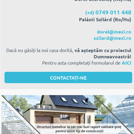
0749 011 448
(+4)
Palásti Szilárd (Ro/Hu)
dorel@mexi.ro
szilard@mexi.ro
Dacă nu găsiți la noi casa dorită,
vă așteptăm cu proiectul
Dumneavoastră!
Pentru asta completați formularul de
AICI
CONTACTAȚI-NE