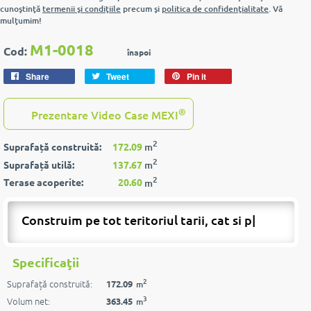
cunoştinţă
termenii şi condiţiile
precum şi
politica de confidenţialitate
. Vă
mulţumim!
M1-0018
Cod:
înapoi
Share
Tweet
Pin it
®
Prezentare Video Case MEXI
2
Suprafață construită:
172.09
m
2
Suprafață utilă:
137.67
m
2
Terase acoperite:
20.60
m
Construim pe tot teritoriul tarii, cat si peste
|
Specificaţii
2
Suprafață construită:
172.09
m
3
Volum net:
363.45
m