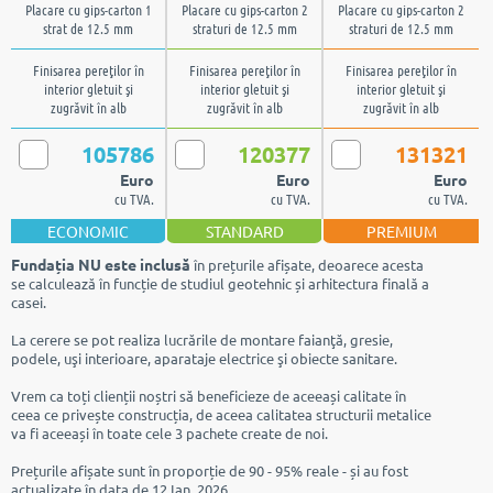
Placare cu gips-carton 1
Placare cu gips-carton 2
Placare cu gips-carton 2
strat de 12.5 mm
straturi de 12.5 mm
straturi de 12.5 mm
Finisarea pereţilor în
Finisarea pereţilor în
Finisarea pereţilor în
interior gletuit şi
interior gletuit şi
interior gletuit şi
zugrăvit în alb
zugrăvit în alb
zugrăvit în alb
105786
120377
131321
Euro
Euro
Euro
cu TVA.
cu TVA.
cu TVA.
ECONOMIC
STANDARD
PREMIUM
Fundația NU este inclusă
în prețurile afișate, deoarece acesta
se calculează în funcție de studiul geotehnic și arhitectura finală a
casei.
La cerere se pot realiza lucrările de montare faianţă, gresie,
podele, uşi interioare, aparataje electrice şi obiecte sanitare.
Vrem ca toți clienții noștri să beneficieze de aceeași calitate în
ceea ce privește construcția, de aceea calitatea structurii metalice
va fi aceeași în toate cele 3 pachete create de noi.
Prețurile afișate sunt în proporție de 90 - 95% reale - și au fost
actualizate în data de 12 Ian. 2026.