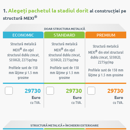
1.
Alegeți pachetul la stadiul dorit
al construcției pe
®
structură MEXI
DOAR STRUCTURA METALICĂ
ECONOMIC
STANDARD
PREMIUM
Structură metalică
Structură metalică
Structură metalică
®
®
MEXI
din oţel
MEXI
din oţel
®
MEXI
din otel structural
structural dublu zincat,
structural dublu zincat,
dublu zincat, S350GD,
S350GD, Z275gr/mp
S350GD, Z275gr/mp
Z275gr/mp
Profilele sunt de 150
Profilele sunt de 150
Profilele sunt de 150 mm
mm lăţime şi 1.5 mm
mm lăţime şi 1.5 mm
lăţime şi 1.5 mm grosime
grosime
grosime
29730
29730
29730
Euro
Euro
Euro
cu TVA.
cu TVA.
cu TVA.
STRUCTURĂ METALICĂ + ÎNCHIDERI EXTERIOARE