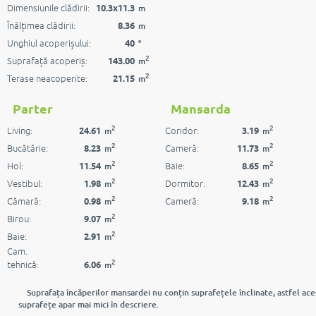
Dimensiunile clădirii:
10.3x11.3
m
Înălțimea clădirii:
8.36
m
Unghiul acoperișului:
40
°
2
Suprafață acoperiș:
143.00
m
2
Terase neacoperite:
21.15
m
Parter
Mansarda
2
2
Living:
Coridor:
24.61
3.19
m
m
2
2
Bucătărie:
Cameră:
8.23
11.73
m
m
2
2
Hol:
Baie:
11.54
8.65
m
m
2
2
Vestibul:
Dormitor:
1.98
12.43
m
m
2
2
Cămară:
Cameră:
0.98
9.18
m
m
2
Birou:
9.07
m
2
Baie:
2.91
m
Cam.
2
tehnică:
6.06
m
Suprafața încăperilor mansardei nu conțin suprafețele înclinate, astfel ace
suprafețe apar mai mici în descriere.