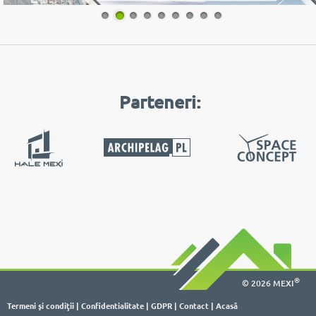
1
2
3
4
5
6
7
8
9
Parteneri:
®
© 2026 MEXI
Termeni şi condiţii
|
Confidentialitate
|
GDPR
|
Contact
|
Acasă