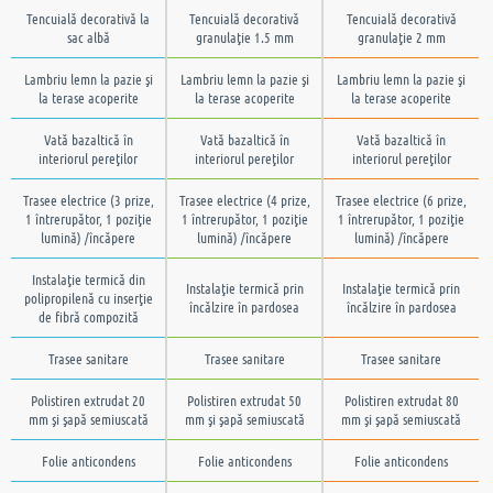
Tencuială decorativă la
Tencuială decorativă
Tencuială decorativă
sac albă
granulaţie 1.5 mm
granulaţie 2 mm
Lambriu lemn la pazie şi
Lambriu lemn la pazie şi
Lambriu lemn la pazie şi
la terase acoperite
la terase acoperite
la terase acoperite
Vată bazaltică în
Vată bazaltică în
Vată bazaltică în
interiorul pereţilor
interiorul pereţilor
interiorul pereţilor
Trasee electrice (3 prize,
Trasee electrice (4 prize,
Trasee electrice (6 prize,
1 întrerupător, 1 poziţie
1 întrerupător, 1 poziţie
1 întrerupător, 1 poziţie
lumină) /încăpere
lumină) /încăpere
lumină) /încăpere
Instalaţie termică din
Instalaţie termică prin
Instalaţie termică prin
polipropilenă cu inserţie
încălzire în pardosea
încălzire în pardosea
de fibră compozită
Trasee sanitare
Trasee sanitare
Trasee sanitare
Polistiren extrudat 20
Polistiren extrudat 50
Polistiren extrudat 80
mm şi şapă semiuscată
mm şi şapă semiuscată
mm şi şapă semiuscată
Folie anticondens
Folie anticondens
Folie anticondens