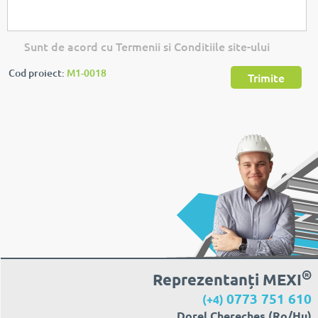
Sunt de acord cu Termenii si Conditiile site-ului
Cod proiect:
M1-0018
Trimite
®
Reprezentanți MEXI
0773 751 610
(+4)
Dorel Cherecheș (Ro/Hu)