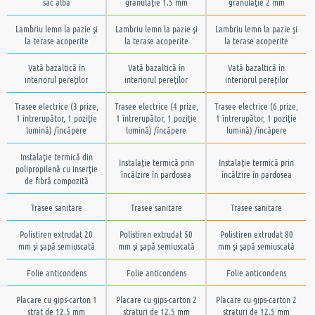
sac albă
granulaţie 1.5 mm
granulaţie 2 mm
Lambriu lemn la pazie şi
Lambriu lemn la pazie şi
Lambriu lemn la pazie şi
la terase acoperite
la terase acoperite
la terase acoperite
Vată bazaltică în
Vată bazaltică în
Vată bazaltică în
interiorul pereţilor
interiorul pereţilor
interiorul pereţilor
Trasee electrice (3 prize,
Trasee electrice (4 prize,
Trasee electrice (6 prize,
1 întrerupător, 1 poziţie
1 întrerupător, 1 poziţie
1 întrerupător, 1 poziţie
lumină) /încăpere
lumină) /încăpere
lumină) /încăpere
Instalaţie termică din
Instalaţie termică prin
Instalaţie termică prin
polipropilenă cu inserţie
încălzire în pardosea
încălzire în pardosea
de fibră compozită
Trasee sanitare
Trasee sanitare
Trasee sanitare
Polistiren extrudat 20
Polistiren extrudat 50
Polistiren extrudat 80
mm şi şapă semiuscată
mm şi şapă semiuscată
mm şi şapă semiuscată
Folie anticondens
Folie anticondens
Folie anticondens
Placare cu gips-carton 1
Placare cu gips-carton 2
Placare cu gips-carton 2