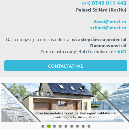
0749 011 448
(+4)
Palásti Szilárd (Ro/Hu)
dorel@mexi.ro
szilard@mexi.ro
Dacă nu găsiți la noi casa dorită,
vă așteptăm cu proiectul
Dumneavoastră!
Pentru asta completați formularul de
AICI
CONTACTAȚI-NE
1
2
3
4
5
6
7
8
9