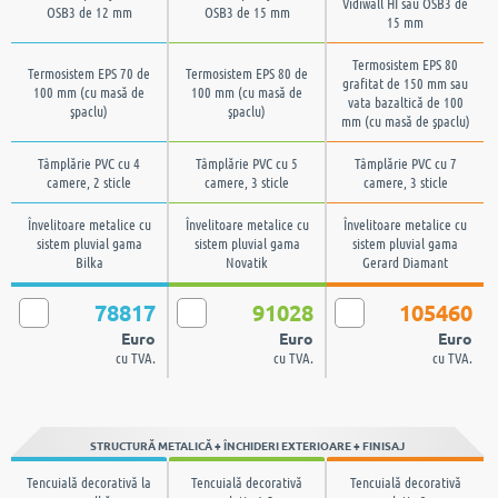
Placările pereţilor cu
Placările pereţilor cu
Vidiwall HI sau OSB3 de
OSB3 de 12 mm
OSB3 de 15 mm
15 mm
Termosistem EPS 80
Termosistem EPS 70 de
Termosistem EPS 80 de
grafitat de 150 mm sau
100 mm (cu masă de
100 mm (cu masă de
vata bazaltică de 100
şpaclu)
şpaclu)
mm (cu masă de şpaclu)
Tâmplărie PVC cu 4
Tâmplărie PVC cu 5
Tâmplărie PVC cu 7
camere, 2 sticle
camere, 3 sticle
camere, 3 sticle
Învelitoare metalice cu
Învelitoare metalice cu
Învelitoare metalice cu
sistem pluvial gama
sistem pluvial gama
sistem pluvial gama
Bilka
Novatik
Gerard Diamant
78817
91028
105460
Euro
Euro
Euro
cu TVA.
cu TVA.
cu TVA.
STRUCTURĂ METALICĂ + ÎNCHIDERI EXTERIOARE + FINISAJ
Tencuială decorativă la
Tencuială decorativă
Tencuială decorativă