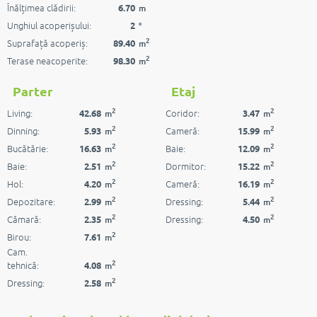
Înălțimea clădirii:
6.70
m
Unghiul acoperișului:
2
°
2
Suprafață acoperiș:
89.40
m
2
Terase neacoperite:
98.30
m
Parter
Etaj
2
2
Living:
Coridor:
42.68
3.47
m
m
2
2
Dinning:
Cameră:
5.93
15.99
m
m
2
2
Bucătărie:
Baie:
16.63
12.09
m
m
2
2
Baie:
Dormitor:
2.51
15.22
m
m
2
2
Hol:
Cameră:
4.20
16.19
m
m
2
2
Depozitare:
Dressing:
2.99
5.44
m
m
2
2
Cămară:
Dressing:
2.35
4.50
m
m
2
Birou:
7.61
m
Cam.
2
tehnică:
4.08
m
2
Dressing:
2.58
m