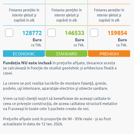
strat de 12.5 mm
straturi de 12.5 mm
straturi de 12.5 mm
Finisarea pereţilor în
Finisarea pereţilor în
Finisarea pereţilor în
interior gletuit şi
interior gletuit şi
interior gletuit şi
zugrăvit în alb
zugrăvit în alb
zugrăvit în alb
128772
146533
159854
Euro
Euro
Euro
cu TVA.
cu TVA.
cu TVA.
ECONOMIC
STANDARD
PREMIUM
Fundația NU este inclusă
în prețurile afișate, deoarece acesta
se calculează în funcție de studiul geotehnic și arhitectura finală a
casei.
La cerere se pot realiza lucrările de montare faianţă, gresie,
podele, uşi interioare, aparataje electrice şi obiecte sanitare.
Vrem ca toți clienții noștri să beneficieze de aceeași calitate în
ceea ce privește construcția, de aceea calitatea structurii metalice
va fi aceeași în toate cele 3 pachete create de noi.
Prețurile afișate sunt în proporție de 90 - 95% reale - și au fost
actualizate în data de 12 Ian. 2026.