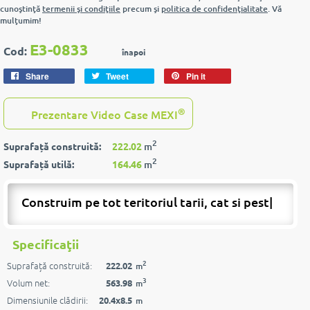
cunoştinţă
termenii şi condiţiile
precum şi
politica de confidenţialitate
. Vă
mulţumim!
E3-0833
Cod:
înapoi
Share
Tweet
Pin it
®
Prezentare Video Case MEXI
2
Suprafață construită:
222.02
m
2
Suprafață utilă:
164.46
m
Construim pe tot teritoriul tarii, cat si peste
ho
|
Specificaţii
2
Suprafață construită:
222.02
m
3
Volum net:
563.98
m
Dimensiunile clădirii:
20.4x8.5
m