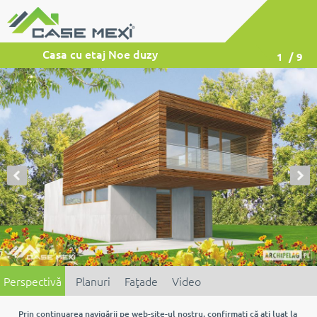
Casa cu etaj Noe duzy
1
/ 9
Perspectivă
Planuri
Faţade
Video
Prin continuarea navigării pe web-site-ul nostru, confirmaţi că aţi luat la