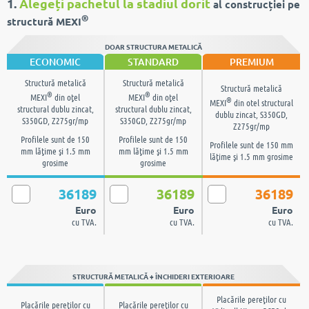
1.
Alegeți pachetul la stadiul dorit
al construcției pe
®
structură MEXI
DOAR STRUCTURA METALICĂ
ECONOMIC
STANDARD
PREMIUM
Structură metalică
Structură metalică
Structură metalică
®
®
MEXI
din oţel
MEXI
din oţel
®
MEXI
din otel structural
structural dublu zincat,
structural dublu zincat,
dublu zincat, S350GD,
S350GD, Z275gr/mp
S350GD, Z275gr/mp
Z275gr/mp
Profilele sunt de 150
Profilele sunt de 150
Profilele sunt de 150 mm
mm lăţime şi 1.5 mm
mm lăţime şi 1.5 mm
lăţime şi 1.5 mm grosime
grosime
grosime
36189
36189
36189
Euro
Euro
Euro
cu TVA.
cu TVA.
cu TVA.
STRUCTURĂ METALICĂ + ÎNCHIDERI EXTERIOARE
Placările pereţilor cu