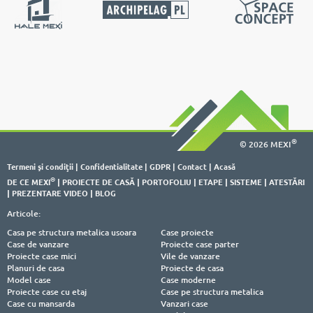
®
© 2026 MEXI
Termeni şi condiţii
|
Confidentialitate
|
GDPR
|
Contact
|
Acasă
®
DE CE MEXI
|
PROIECTE DE CASĂ
|
PORTOFOLIU
|
ETAPE
|
SISTEME
|
ATESTĂRI
|
PREZENTARE VIDEO
|
BLOG
Articole:
Casa pe structura metalica usoara
Case proiecte
Case de vanzare
Proiecte case parter
Proiecte case mici
Vile de vanzare
Planuri de casa
Proiecte de casa
Model case
Case moderne
Proiecte case cu etaj
Case pe structura metalica
Case cu mansarda
Vanzari case