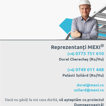
®
Reprezentanți MEXI
0773 751 610
(+4)
Dorel Cherecheș (Ro/Hu)
0749 011 448
(+4)
Palásti Szilárd (Ro/Hu)
dorel@mexi.ro
szilard@mexi.ro
Dacă nu găsiți la noi casa dorită,
vă așteptăm cu proiectul
Dumneavoastră!