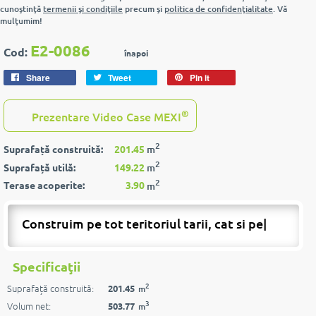
cunoştinţă
termenii şi condiţiile
precum şi
politica de confidenţialitate
. Vă
mulţumim!
E2-0086
Cod:
înapoi
Share
Tweet
Pin it
®
Prezentare Video Case MEXI
2
Suprafață construită:
201.45
m
2
Suprafață utilă:
149.22
m
2
Terase acoperite:
3.90
m
Construim pe tot teritoriul tarii, cat si peste
|
Specificaţii
2
Suprafață construită:
201.45
m
3
Volum net:
503.77
m