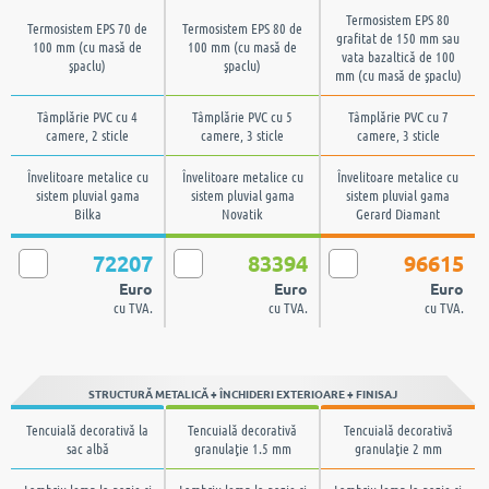
Termosistem EPS 80
Termosistem EPS 70 de
Termosistem EPS 80 de
grafitat de 150 mm sau
100 mm (cu masă de
100 mm (cu masă de
vata bazaltică de 100
şpaclu)
şpaclu)
mm (cu masă de şpaclu)
Tâmplărie PVC cu 4
Tâmplărie PVC cu 5
Tâmplărie PVC cu 7
camere, 2 sticle
camere, 3 sticle
camere, 3 sticle
Învelitoare metalice cu
Învelitoare metalice cu
Învelitoare metalice cu
sistem pluvial gama
sistem pluvial gama
sistem pluvial gama
Bilka
Novatik
Gerard Diamant
72207
83394
96615
Euro
Euro
Euro
cu TVA.
cu TVA.
cu TVA.
STRUCTURĂ METALICĂ + ÎNCHIDERI EXTERIOARE + FINISAJ
Tencuială decorativă la
Tencuială decorativă
Tencuială decorativă
sac albă
granulaţie 1.5 mm
granulaţie 2 mm