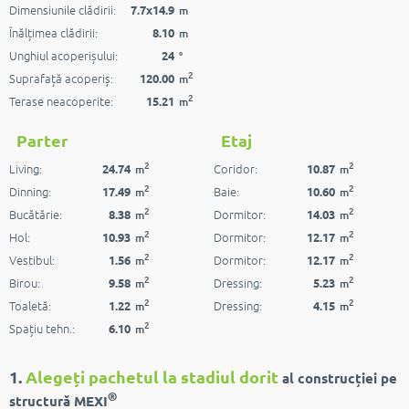
Dimensiunile clădirii:
7.7x14.9
m
Înălțimea clădirii:
8.10
m
Unghiul acoperișului:
24
°
2
Suprafață acoperiș:
120.00
m
2
Terase neacoperite:
15.21
m
Parter
Etaj
2
2
Living:
Coridor:
24.74
10.87
m
m
2
2
Dinning:
Baie:
17.49
10.60
m
m
2
2
Bucătărie:
Dormitor:
8.38
14.03
m
m
2
2
Hol:
Dormitor:
10.93
12.17
m
m
2
2
Vestibul:
Dormitor:
1.56
12.17
m
m
2
2
Birou:
Dressing:
9.58
5.23
m
m
2
2
Toaletă:
Dressing:
1.22
4.15
m
m
2
Spațiu tehn.:
6.10
m
1.
Alegeți pachetul la stadiul dorit
al construcției pe
®
structură MEXI