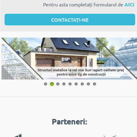
Pentru asta completați formularul de
AICI
CONTACTAȚI-NE
1
2
3
4
5
6
7
8
9
Parteneri: