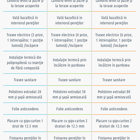
Lambriu lemn la pazie şi
Lambriu lemn la pazie şi
Lambriu lemn la pazie şi
la terase acoperite
la terase acoperite
la terase acoperite
Vată bazaltică în
Vată bazaltică în
Vată bazaltică în
interiorul pereţilor
interiorul pereţilor
interiorul pereţilor
Trasee electrice (3 prize,
Trasee electrice (4 prize,
Trasee electrice (6 prize,
1 întrerupător, 1 poziţie
1 întrerupător, 1 poziţie
1 întrerupător, 1 poziţie
lumină) /încăpere
lumină) /încăpere
lumină) /încăpere
Instalaţie termică din
Instalaţie termică prin
Instalaţie termică prin
polipropilenă cu inserţie
încălzire în pardosea
încălzire în pardosea
de fibră compozită
Trasee sanitare
Trasee sanitare
Trasee sanitare
Polistiren extrudat 20
Polistiren extrudat 50
Polistiren extrudat 80
mm şi şapă semiuscată
mm şi şapă semiuscată
mm şi şapă semiuscată
Folie anticondens
Folie anticondens
Folie anticondens
Placare cu gips-carton 1
Placare cu gips-carton 2
Placare cu gips-carton 2
strat de 12.5 mm
straturi de 12.5 mm
straturi de 12.5 mm
Finisarea pereţilor în
Finisarea pereţilor în
Finisarea pereţilor în