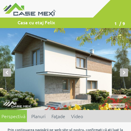
Casa cu etaj Felix
1
/ 9
Perspectivă
Planuri
Faţade
Video
Prin continuarea navigării pe web-site-ul nostru, confirmaţi că aţi luat la