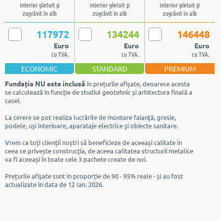
interior gletuit şi
interior gletuit şi
interior gletuit şi
zugrăvit în alb
zugrăvit în alb
zugrăvit în alb
117972
134244
146448
Euro
Euro
Euro
cu TVA.
cu TVA.
cu TVA.
ECONOMIC
STANDARD
PREMIUM
Fundația NU este inclusă
în prețurile afișate, deoarece acesta
se calculează în funcție de studiul geotehnic și arhitectura finală a
casei.
La cerere se pot realiza lucrările de montare faianţă, gresie,
podele, uşi interioare, aparataje electrice şi obiecte sanitare.
Vrem ca toți clienții noștri să beneficieze de aceeași calitate în
ceea ce privește construcția, de aceea calitatea structurii metalice
va fi aceeași în toate cele 3 pachete create de noi.
Prețurile afișate sunt în proporție de 90 - 95% reale - și au fost
actualizate în data de 12 Ian. 2026.