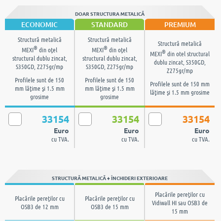
DOAR STRUCTURA METALICĂ
ECONOMIC
STANDARD
PREMIUM
Structură metalică
Structură metalică
Structură metalică
®
®
MEXI
din oţel
MEXI
din oţel
®
MEXI
din otel structural
structural dublu zincat,
structural dublu zincat,
dublu zincat, S350GD,
S350GD, Z275gr/mp
S350GD, Z275gr/mp
Z275gr/mp
Profilele sunt de 150
Profilele sunt de 150
Profilele sunt de 150 mm
mm lăţime şi 1.5 mm
mm lăţime şi 1.5 mm
lăţime şi 1.5 mm grosime
grosime
grosime
33154
33154
33154
Euro
Euro
Euro
cu TVA.
cu TVA.
cu TVA.
STRUCTURĂ METALICĂ + ÎNCHIDERI EXTERIOARE
Placările pereţilor cu
Placările pereţilor cu
Placările pereţilor cu
Vidiwall HI sau OSB3 de
OSB3 de 12 mm
OSB3 de 15 mm
15 mm