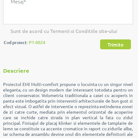
Sunt de acord cu Termenii si Conditiile site-ului
Cod proiect:
P1-0024
Trimite
Descriere
Proiectul EMI Multi-comfort propune o locuinta cu un singur nivel
eleganta, cu un design modern dar interesant totodata pentru un
client conservator. Volumetria traditionala a casei cu acoperis in
panta este imbogatita prin interventii arhitecturale de bun gust si
efect vizual. O astfel de interventie o reprezinta extinderea zonei
de zi catre curte, mediata prin elementul orizontal de acoperire
care se inchide catre strada in plan vertical la fata cu zidul
principal. Finisajul de placaj klinker si elementele de tamplarie de
lemn se constituie ca accente cromatice in raport cu zidurile albe,
iar schema de ansamblu devine unul din elementele definitorii ale