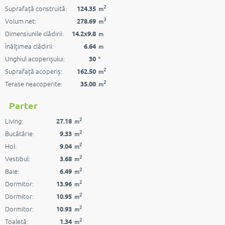
2
Suprafață construită:
124.35
m
3
Volum net:
278.69
m
Dimensiunile clădirii:
14.2x9.8
m
Înălțimea clădirii:
6.64
m
Unghiul acoperișului:
30
°
2
Suprafață acoperiș:
162.50
m
2
Terase neacoperite:
35.00
m
Parter
2
Living:
27.18
m
2
Bucătărie:
9.33
m
2
Hol:
9.04
m
2
Vestibul:
3.68
m
2
Baie:
6.49
m
2
Dormitor:
13.96
m
2
Dormitor:
10.95
m
2
Dormitor:
10.93
m
2
Toaletă:
1.34
m