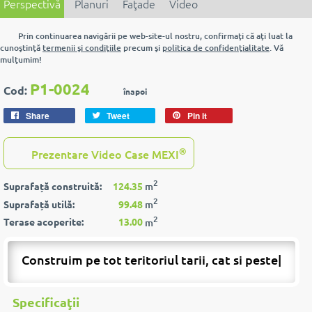
Perspectivă
Planuri
Faţade
Video
Prin continuarea navigării pe web-site-ul nostru, confirmaţi că aţi luat la
cunoştinţă
termenii şi condiţiile
precum şi
politica de confidenţialitate
. Vă
mulţumim!
P1-0024
Cod:
înapoi
Share
Tweet
Pin it
®
Prezentare Video Case MEXI
2
Suprafață construită:
124.35
m
2
Suprafață utilă:
99.48
m
2
Terase acoperite:
13.00
m
Construim pe tot teritoriul tarii, cat si p
|
Specificaţii