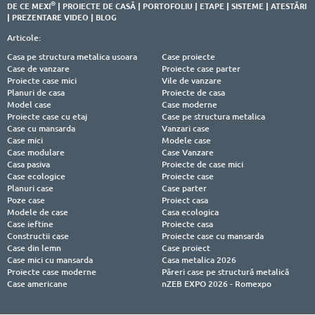
®
DE CE MEXI
|
PROIECTE DE CASĂ
|
PORTOFOLIU
|
ETAPE
|
SISTEME
|
ATESTĂRI
|
PREZENTARE VIDEO
|
BLOG
Articole:
Casa pe structura metalica usoara
Case proiecte
Case de vanzare
Proiecte case parter
Proiecte case mici
Vile de vanzare
Planuri de casa
Proiecte de casa
Model case
Case moderne
Proiecte case cu etaj
Case pe structura metalica
Case cu mansarda
Vanzari case
Case mici
Modele case
Case modulare
Case Vanzare
Casa pasiva
Proiecte de case mici
Case ecologice
Proiecte case
Planuri case
Case parter
Poze case
Proiect casa
Modele de case
Casa ecologica
Case ieftine
Proiecte casa
Constructii case
Proiecte case cu mansarda
Case din lemn
Case proiect
Case mici cu mansarda
Casa metalica 2026
Proiecte case moderne
Păreri case pe structură metalică
Case americane
nZEB EXPO 2026 - Romexpo