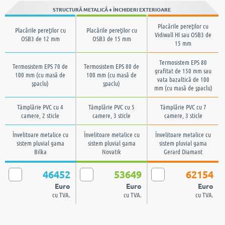
STRUCTURĂ METALICĂ + ÎNCHIDERI EXTERIOARE
Placările pereţilor cu
Placările pereţilor cu
Placările pereţilor cu
Vidiwall HI sau OSB3 de
OSB3 de 12 mm
OSB3 de 15 mm
15 mm
Termosistem EPS 80
Termosistem EPS 70 de
Termosistem EPS 80 de
grafitat de 150 mm sau
100 mm (cu masă de
100 mm (cu masă de
vata bazaltică de 100
şpaclu)
şpaclu)
mm (cu masă de şpaclu)
Tâmplărie PVC cu 4
Tâmplărie PVC cu 5
Tâmplărie PVC cu 7
camere, 2 sticle
camere, 3 sticle
camere, 3 sticle
Învelitoare metalice cu
Învelitoare metalice cu
Învelitoare metalice cu
sistem pluvial gama
sistem pluvial gama
sistem pluvial gama
Bilka
Novatik
Gerard Diamant
46452
53649
62154
Euro
Euro
Euro
cu TVA.
cu TVA.
cu TVA.