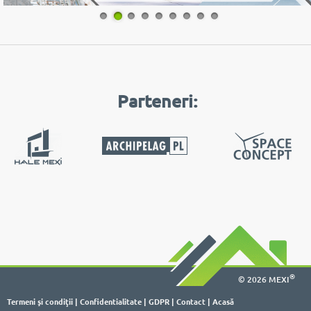
1
2
3
4
5
6
7
8
9
Parteneri:
®
© 2026 MEXI
Termeni şi condiţii
|
Confidentialitate
|
GDPR
|
Contact
|
Acasă