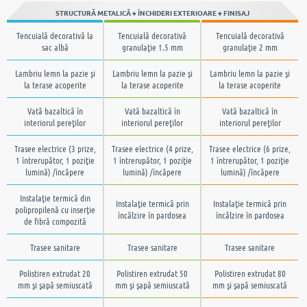
STRUCTURĂ METALICĂ + ÎNCHIDERI EXTERIOARE + FINISAJ
Tencuială decorativă la
Tencuială decorativă
Tencuială decorativă
sac albă
granulaţie 1.5 mm
granulaţie 2 mm
Lambriu lemn la pazie şi
Lambriu lemn la pazie şi
Lambriu lemn la pazie şi
la terase acoperite
la terase acoperite
la terase acoperite
Vată bazaltică în
Vată bazaltică în
Vată bazaltică în
interiorul pereţilor
interiorul pereţilor
interiorul pereţilor
Trasee electrice (3 prize,
Trasee electrice (4 prize,
Trasee electrice (6 prize,
1 întrerupător, 1 poziţie
1 întrerupător, 1 poziţie
1 întrerupător, 1 poziţie
lumină) /încăpere
lumină) /încăpere
lumină) /încăpere
Instalaţie termică din
Instalaţie termică prin
Instalaţie termică prin
polipropilenă cu inserţie
încălzire în pardosea
încălzire în pardosea
de fibră compozită
Trasee sanitare
Trasee sanitare
Trasee sanitare
Polistiren extrudat 20
Polistiren extrudat 50
Polistiren extrudat 80
mm şi şapă semiuscată
mm şi şapă semiuscată
mm şi şapă semiuscată