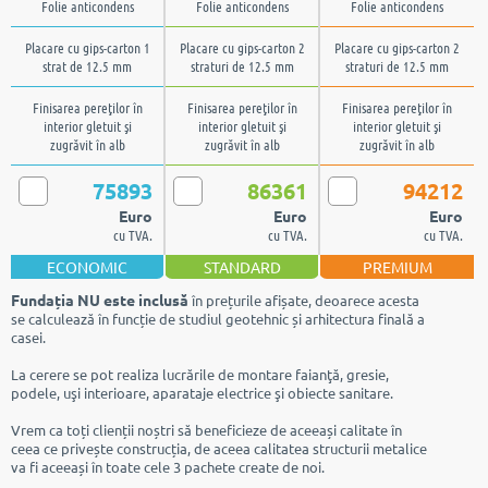
Folie anticondens
Folie anticondens
Folie anticondens
Placare cu gips-carton 1
Placare cu gips-carton 2
Placare cu gips-carton 2
strat de 12.5 mm
straturi de 12.5 mm
straturi de 12.5 mm
Finisarea pereţilor în
Finisarea pereţilor în
Finisarea pereţilor în
interior gletuit şi
interior gletuit şi
interior gletuit şi
zugrăvit în alb
zugrăvit în alb
zugrăvit în alb
75893
86361
94212
Euro
Euro
Euro
cu TVA.
cu TVA.
cu TVA.
ECONOMIC
STANDARD
PREMIUM
Fundația NU este inclusă
în prețurile afișate, deoarece acesta
se calculează în funcție de studiul geotehnic și arhitectura finală a
casei.
La cerere se pot realiza lucrările de montare faianţă, gresie,
podele, uşi interioare, aparataje electrice şi obiecte sanitare.
Vrem ca toți clienții noștri să beneficieze de aceeași calitate în
ceea ce privește construcția, de aceea calitatea structurii metalice
va fi aceeași în toate cele 3 pachete create de noi.