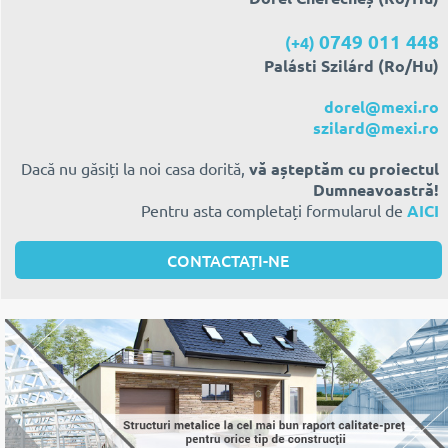
0749 011 448
(+4)
Palásti Szilárd (Ro/Hu)
dorel@mexi.ro
szilard@mexi.ro
Dacă nu găsiți la noi casa dorită,
vă așteptăm cu proiectul
Dumneavoastră!
Pentru asta completați formularul de
AICI
CONTACTAȚI-NE