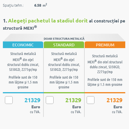
2
Spațiu tehn.:
6.58
m
1.
Alegeți pachetul la stadiul dorit
al construcției pe
®
structură MEXI
DOAR STRUCTURA METALICĂ
ECONOMIC
STANDARD
PREMIUM
Structură metalică
Structură metalică
Structură metalică
®
®
MEXI
din oţel
MEXI
din oţel
®
MEXI
din otel structural
structural dublu zincat,
structural dublu zincat,
dublu zincat, S350GD,
S350GD, Z275gr/mp
S350GD, Z275gr/mp
Z275gr/mp
Profilele sunt de 150
Profilele sunt de 150
Profilele sunt de 150 mm
mm lăţime şi 1.5 mm
mm lăţime şi 1.5 mm
lăţime şi 1.5 mm grosime
grosime
grosime
21329
21329
21329
Euro
Euro
Euro
cu TVA.
cu TVA.
cu TVA.